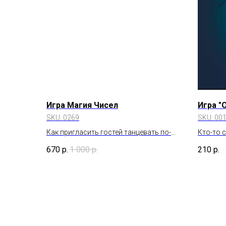
Игра Магия Чисел
Игра "
SKU:
0269
SKU:
00
Как пригласить гостей танцевать по-
Кто-то 
особенному
Бондом,
670
р.
1 000
р.
210
р.
и даже 
океана!