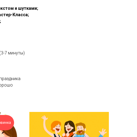
екстом и шутками;
астер-Класса;
;
(3-7 минуты)
 праздника
хорошо
овинка