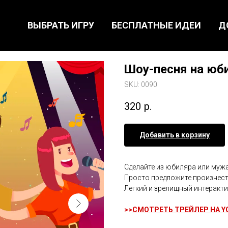
ВЫБРАТЬ ИГРУ
БЕСПЛАТНЫЕ ИДЕИ
Д
Шоу-песня на юб
SKU:
0090
320
р.
Добавить в корзину
Сделайте из юбиляра или мужа
Просто предложите произнести
Легкий и зрелищный интеракти
>>
СМОТРЕТЬ ТРЕЙЛЕР НА Y