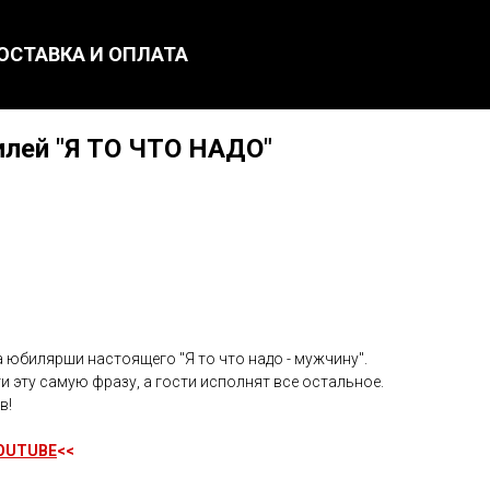
ОСТАВКА И ОПЛАТА
илей "Я ТО ЧТО НАДО"
 юбилярши настоящего "Я то что надо - мужчину".
 эту самую фразу, а гости исполнят все остальное.
в!
OUTUBE
<<