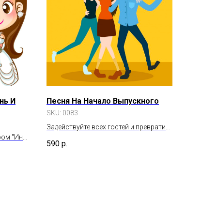
нь И
Песня На Начало Выпускного
SKU:
0083
Задействуйте всех гостей и превратите
ром "Инь
октрытие в Шоу, вместе с ведущим
590
р.
ные?
гости открывают вечер общей песней!