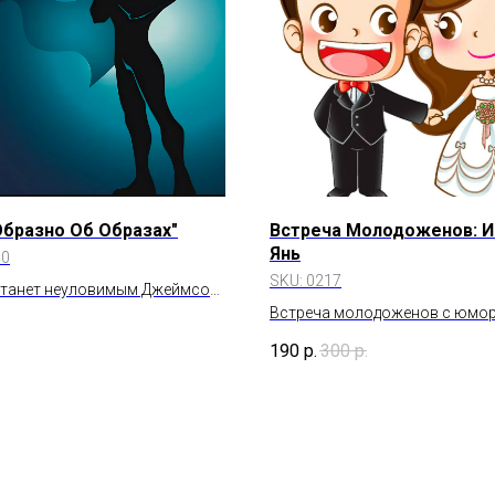
Образно Об Образах"
Встреча Молодоженов: И
Янь
10
SKU:
0217
станет неуловимым Джеймсом
 кто-то спонсором торжества
Встреча молодоженов с юмо
подарит путевку на побережье
и Янь" или почему мы все раз
190
р.
300
р.