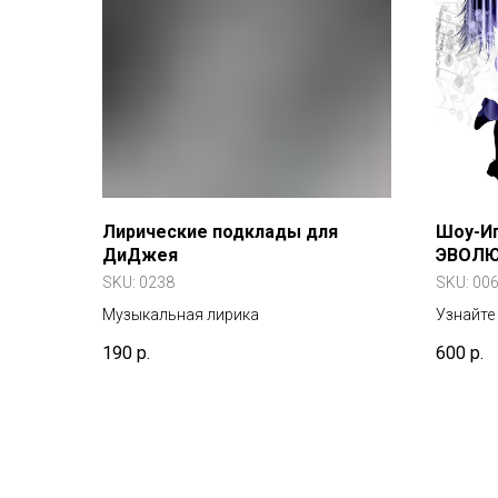
Лирические подклады для
Шоу-И
ДиДжея
ЭВОЛЮ
SKU:
0238
SKU:
00
Музыкальная лирика
Узнайте
гостей 
190
р.
600
р.