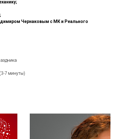
еханику;
;
адимиром Чернаковым с МК и Реального
раздника
(3-7 минуты)