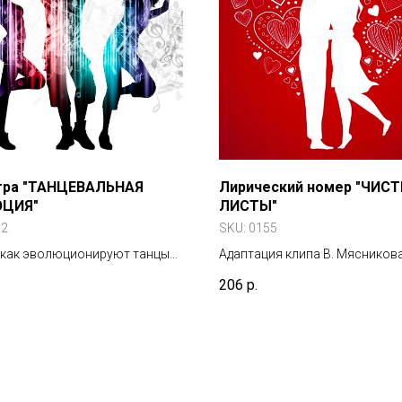
гра "ТАНЦЕВАЛЬНАЯ
Лирический номер "ЧИС
ЦИЯ"
ЛИСТЫ"
62
SKU:
0155
 как эволюционируют танцы
Адаптация клипа В. Мясников
со временем на вечеринке.
«СЧАСТЬЕ»
206
р.