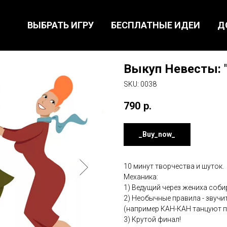
ВЫБРАТЬ ИГРУ
БЕСПЛАТНЫЕ ИДЕИ
Д
Выкуп Невесты:
SKU:
0038
790
р.
_Buy_now_
10 минут творчества и шуток.
Механика:
1) Ведущий через жениха собир
2) Необычные правила - звучи
(например КАН-КАН танцуют п
3) Крутой финал!