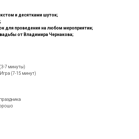
екстом и десятками шуток;
;
ок для проведения на любом мероприятии;
свадьбы от Владимира Чернакова;
(3-7 минуты)
гра (7-15 минут)
 праздника
хорошо
м