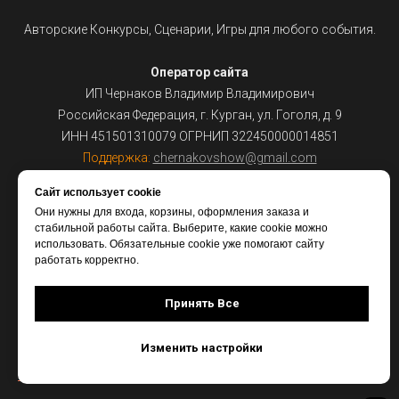
Авторские Конкурсы, Сценарии, Игры для любого события.
Оператор сайта
ИП Чернаков Владимир Владимирович
Российская Федерация, г. Курган, ул. Гоголя, д. 9
ИНН 451501310079 ОГРНИП 322450000014851
Поддержка:
chernakovshow@gmail.com
Сайт использует cookie
На сайте используется
Яндекс.Метрика
Они нужны для входа, корзины, оформления заказа и
стабильной работы сайта. Выберите, какие cookie можно
использовать. Обязательные cookie уже помогают сайту
Публичная Оферта
работать корректно.
Политика конфеденциальности
Принять Все
Согласие на обработку персональных данных
Изменить настройки
Согласие на получение рекламной рассылки