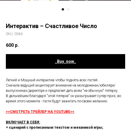
Интерактив – Счастливое Число
SKU:
0046
600
р.
_Buy_now_
Легкий и Мощный интерактив чтобы поднять всех гостей...
Сначала ведущий акцентирует внимание на молодоженах/юбиляре/
выпускниках/директоре и предлагает дать всем "не обычную" пятерку.
В дальнейшем благодаря "этой пятерке" он разыгрывает супер-приз, во
время этого момента - гости будут зажигать по-своем желанию.
>>СМОТРЕТЬ ТРЕЙЛЕР НА YOUTUBE<<
ВКЛЮЧАЕТ В СЕБЯ:
+ сценарий с прописанным текстом и механикой игры;