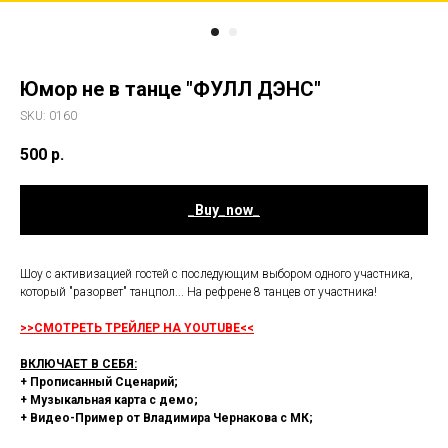
Юмор не в танце "ФУЛЛ ДЭНС"
SKU:
0160
500
р.
_Buy_now_
Шоу с активизацией гостей с последующим выбором одного участника,
который "разорвет" танцпол... На рефрене 8 танцев от участника!
>>СМОТРЕТЬ ТРЕЙЛЕР НА YOUTUBE<<
ВКЛЮЧАЕТ В СЕБЯ:
+ Прописанный Сценарий;
+ Музыкальная карта с демо;
+ Видео-Пример от Владимира Чернакова с МК;