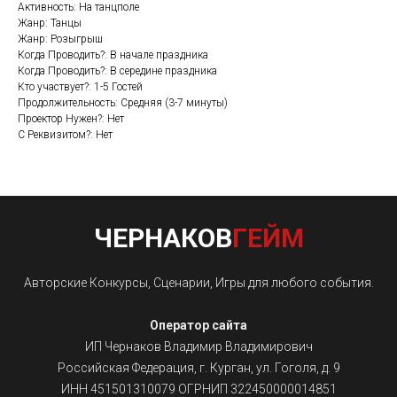
Активность: На танцполе
Жанр: Танцы
Жанр: Розыгрыш
Когда Проводить?: В начале праздника
Когда Проводить?: В середине праздника
Кто участвует?: 1-5 Гостей
Продолжительность: Средняя (3-7 минуты)
Проектор Нужен?: Нет
С Реквизитом?: Нет
ЧЕРНАКОВ
ГЕЙМ
Авторские Конкурсы, Сценарии, Игры для любого события.
Оператор сайта
ИП Чернаков Владимир Владимирович
Российская Федерация, г. Курган, ул. Гоголя, д. 9
ИНН 451501310079 ОГРНИП 322450000014851