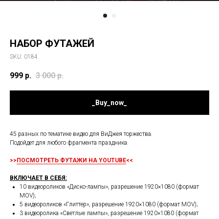
НАБОР ФУТАЖЕЙ
SKU:
0184
999
р.
3 000
р.
_Buy_now_
45 разных по тематике видео для ВиДжея торжества.
Подойдет для любого фрагмента праздника.
>>
ПОСМОТРЕТЬ ФУТАЖИ НА YOUTUBE
<<
ВКЛЮЧАЕТ В СЕБЯ:
10 видеороликов «Диско-лампы», разрешение 1920×1080 (формат
MOV);
5 видеороликов «Глиттер», разрешение 1920×1080 (формат MOV);
3 видеоролика «Светлые лампы», разрешение 1920×1080 (формат