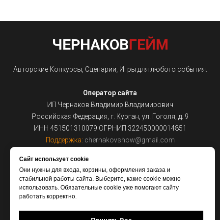
ЧЕРНАКОВ
ГЕЙМ
Авторские Конкурсы, Сценарии, Игры для любого события.
Оператор сайта
ИП Чернаков Владимир Владимирович
Российская Федерация, г. Курган, ул. Гоголя, д. 9
ИНН 451501310079 ОГРНИП 322450000014851
Поддержка:
chernakovshow@gmail.com
Сайт использует cookie
На сайте используется
Яндекс.Метрика
Они нужны для входа, корзины, оформления заказа и
стабильной работы сайта. Выберите, какие cookie можно
использовать. Обязательные cookie уже помогают сайту
Публичная Оферта
работать корректно.
Политика конфеденциальности