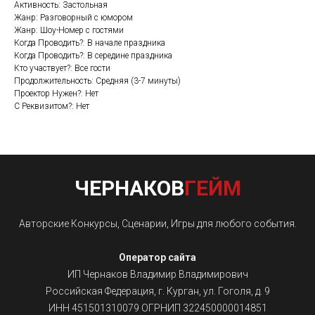
Активность: Застольная
Жанр: Разговорный с юмором
Жанр: Шоу-Номер с гостями
Когда Проводить?: В начале праздника
Когда Проводить?: В середине праздника
Кто участвует?: Все гости
Продолжительность: Средняя (3-7 минуты)
Проектор Нужен?: Нет
С Реквизитом?: Нет
ЧЕРНАКОВ
ГЕЙМ
Авторские Конкурсы, Сценарии, Игры для любого события.
Оператор сайта
ИП Чернаков Владимир Владимирович
Российская Федерация, г. Курган, ул. Гоголя, д. 9
ИНН 451501310079 ОГРНИП 322450000014851