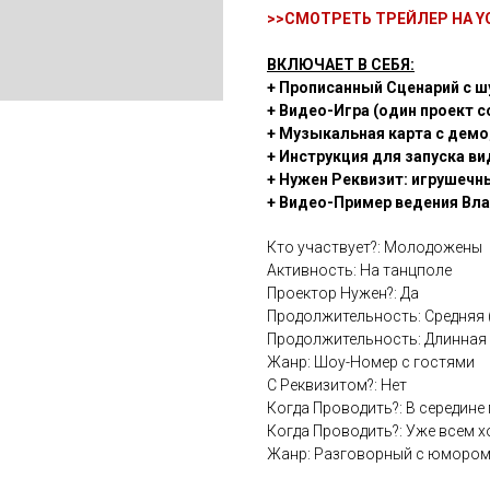
>>
СМОТРЕТЬ ТРЕЙЛЕР НА Y
ВКЛЮЧАЕТ В СЕБЯ:
+ Прописанный Сценарий с ш
+ Видео-Игра (один проект с
+ Музыкальная карта с демо
+ Инструкция для запуска ви
+ Нужен Реквизит: игрушечны
+ Видео-Пример ведения Вл
Кто участвует?: Молодожены
Активность: На танцполе
Проектор Нужен?: Да
Продолжительность: Средняя 
Продолжительность: Длинная И
Жанр: Шоу-Номер с гостями
С Реквизитом?: Нет
Когда Проводить?: В середине
Когда Проводить?: Уже всем 
Жанр: Разговорный с юморо