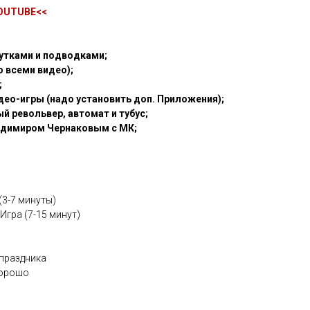
OUTUBE
<<
утками и подводками;
о всеми видео);
;
део-игры (надо установить доп. Приложения);
й револьвер, автомат и тубус;
адимиром Чернаковым с МК;
(3-7 минуты)
гра (7-15 минут)
 праздника
хорошо
м