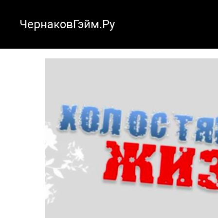
ЧернаковГэйм.Ру