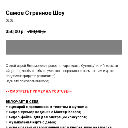
Самое Странное Шоу
0202
350,00
р.
700,00
р.
С этой игрой Вы сможете провести "карандаш в бутылку" или "перекати
яйцо" так, чтобы это было уместно, понравилось всем гостям и даже
продемонстрируете реквизит =)
Ведь это по-современному!;
<<СМОТРЕТЬ ПРИМЕР НА YOUTUBE>>
ВКЛЮЧАЕТ В СЕБЯ:
+ сценарий с прописанным текстом и шутками;
+ видео-пример ведения с Мастер-Класса;
+ видео-файлы для демонстрации конкурсов;
+ музыкальная карта с демо;
+ нужен реквизит (воздушный шар и кнопка, яйцо на тарелке,